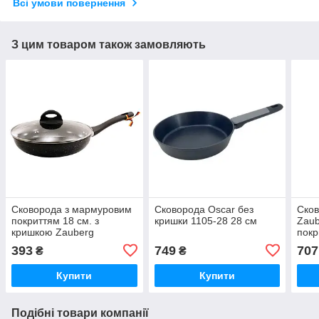
Всі умови повернення
З цим товаром також замовляють
Сковорода з мармуровим
Сковорода Oscar без
Сков
покриттям 18 см. з
кришки 1105-28 28 см
Zaub
кришкою Zauberg
покр
393
749
707
₴
₴
Купити
Купити
Подібні товари компанії