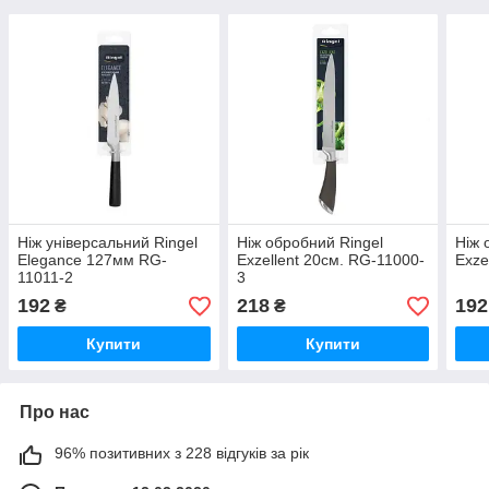
Ніж універсальний Ringel
Ніж обробний Ringel
Ніж 
Elegance 127мм RG-
Exzellent 20см. RG-11000-
Exze
11011-2
3
192
218
192
₴
₴
Купити
Купити
Про нас
96% позитивних з 228 відгуків за рік