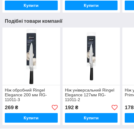
Купити
Купити
Подібні товари компанії
Ніж обробний Ringel
Ніж універсальний Ringel
Ніж 
Elegance 200 мм RG-
Elegance 127мм RG-
Prim
11011-3
11011-2
269
192
178
₴
₴
Купити
Купити