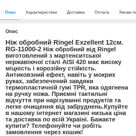
Опис
Характеристики
Доставка
Оплата
Умови п
Опис
Ніж обробний Ringel Exzellent 12см.
RG-11000-2
Ніж обробний від Ringel
виготовлений з мартенситської
нержавіючої сталі AISI 420 має високу
міцність і корозійну стійкість.
Антиковзний ефект, навіть у мокрих
руках, забезпечений завдяки
термопластичній гумі TPR, яка одягнена
на ручку ножа. Приємні тактильні
відчуття при нарізуванні продуктів та
легке очищення від забруднень.Купуйте
в нашому інтернет магазині низька ціна
та доставка по всій Україні. Бажаєте
купити? Телефонуйте чи робіть
замовлення через кошик!