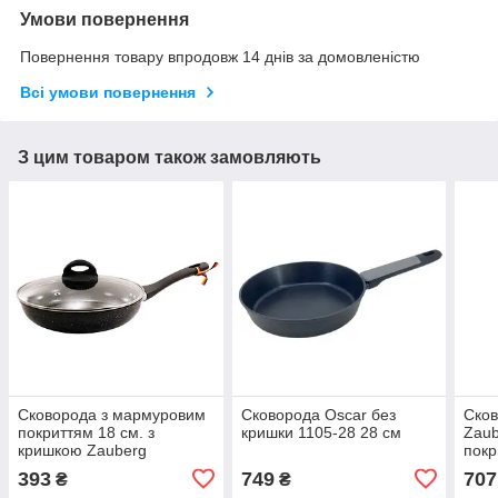
Умови повернення
Повернення товару впродовж 14 днів за домовленістю
Всі умови повернення
З цим товаром також замовляють
Сковорода з мармуровим
Сковорода Oscar без
Сков
покриттям 18 см. з
кришки 1105-28 28 см
Zaub
кришкою Zauberg
покр
393
749
707
₴
₴