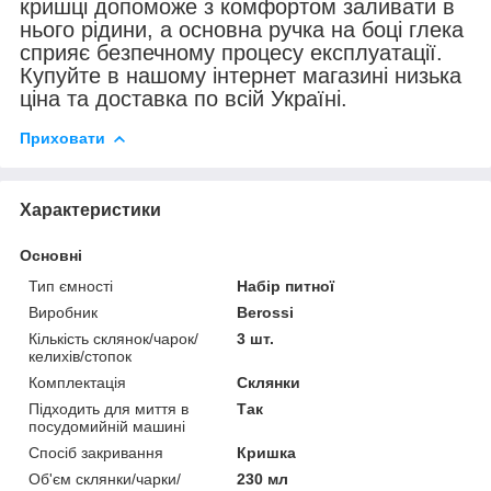
кришці допоможе з комфортом заливати в
нього рідини, а основна ручка на боці глека
сприяє безпечному процесу експлуатації.
Купуйте в нашому інтернет магазині низька
ціна та доставка по всій Україні.
Приховати
Характеристики
Основні
Тип ємності
Набір питної
Виробник
Berossi
Кількість склянок/чарок/
3 шт.
келихів/стопок
Комплектація
Склянки
Підходить для миття в
Так
посудомийній машині
Спосіб закривання
Кришка
Об'єм склянки/чарки/
230 мл