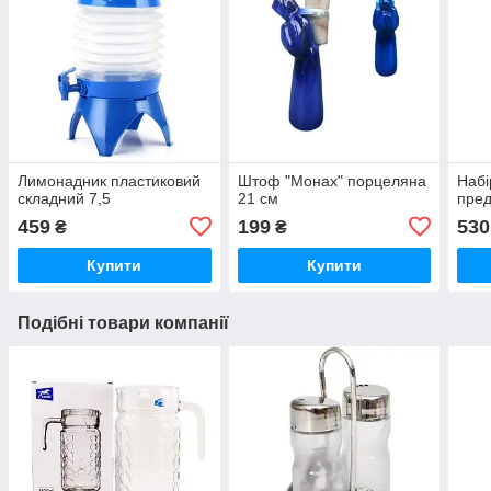
Лимонадник пластиковий
Штоф "Монах" порцеляна
Набі
складний 7,5
21 см
пре
459
199
530
₴
₴
Купити
Купити
Подібні товари компанії