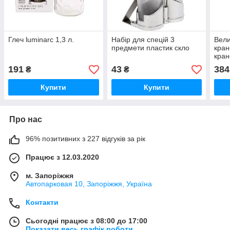
Глеч luminarc 1,3 л.
Набір для спецій 3
Вели
предмети пластик скло
кран
кра
191
43
384
₴
₴
Купити
Купити
Про нас
96% позитивних з 227 відгуків за рік
Працює з 12.03.2020
м. Запоріжжя
Автопарковая 10, Запоріжжя, Україна
Контакти
Сьогодні працює з 08:00 до 17:00
Показати весь графік роботи