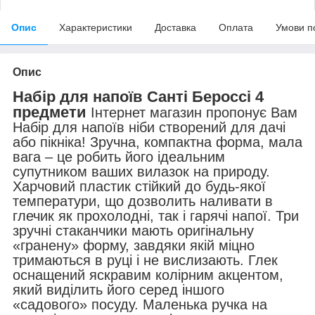
Опис
Характеристики
Доставка
Оплата
Умови п
Опис
Набір для напоїв Санті Бероссі 4
предмети
Інтернет магазин пропонує Вам
Набір для напоїв ніби створений для дачі
або пікніка! Зручна, компактна форма, мала
вага – це робить його ідеальним
супутником ваших вилазок на природу.
Харчовий пластик стійкий до будь-якої
температури, що дозволить наливати в
глечик як прохолодні, так і гарячі напої. Три
зручні стаканчики мають оригінальну
«гранену» форму, завдяки якій міцно
тримаються в руці і не вислизають. Глек
оснащений яскравим колірним акцентом,
який виділить його серед іншого
«садового» посуду. Маленька ручка на