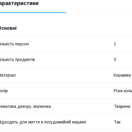
арактеристики
Основні
ількість персон
1
ількість предметів
3
атеріал
Кераміка
олір
Різні кол
ематика декору, малюнка
Тварини
ідходить для миття в посудомийній машині
Так