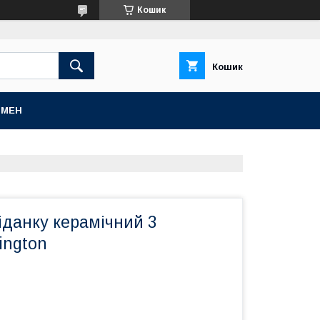
Кошик
Кошик
БМЕН
іданку керамічний 3
ington