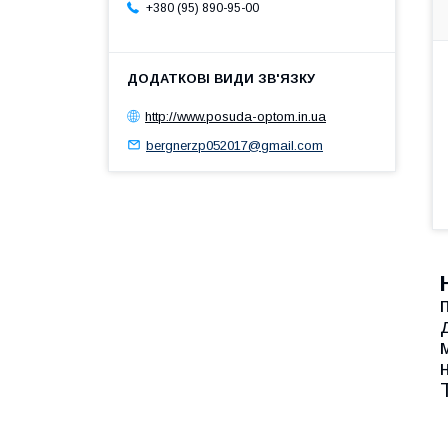
+380 (95) 890-95-00
http://www.posuda-optom.in.ua
bergnerzp052017@gmail.com