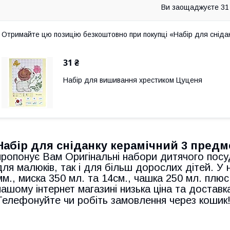
Ви заощаджуєте 31
Отримайте цю позицію безкоштовно при покупці «Набір для снідан
31 ₴
Набір для вишивання хрестиком Цуценя
Набір для сніданку керамічний 3 предме
пропонує Вам Оригінальні набори дитячого посуду
для малюків, так і для більш дорослих дітей. У 
мм., миска 350 мл. та 14см., чашка 250 мл. плюс
нашому інтернет магазині низька ціна та доставка
Телефонуйте чи робіть замовлення через кошик