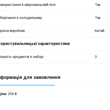
икористання в мікрохвильовій печі
Так
берігання в холодильнику
Так
раїна виробник
Китай
Користувальницькі характеристики
ількість предметів в наборі
3
нформація для замовлення
іна:
259 ₴