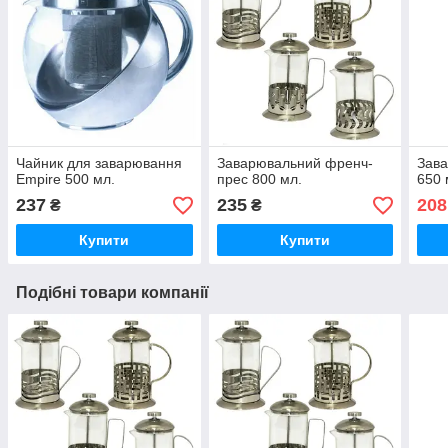
Чайник для заварювання
Заварювальний френч-
Зава
Empire 500 мл.
прес 800 мл.
650 
237
235
208
₴
₴
Купити
Купити
Подібні товари компанії