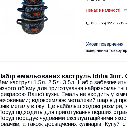
Немає в наявності
К
+380 (66) 395-32-35
повернення товару п
Набір емальованих каструль Idilia 3шт.
Вам каструлі 1.5л. 2.5л. 3.5л. Набір забезпечи
різного об'єму для приготування найрізноманітн
прикрасою Вашої кухні. Емаль не входить у хіміч
речовинами; відокремлює металевий шар від пр
іонів металу в їжу. Це найбільш ходові розміри, 
Посуд підходить для приготування перших страв, 
Посуд порадує чудовими експлуатаційними якос
новачків, а також досвідчених кулінарів. Купуйте