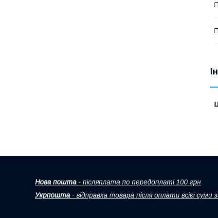
П
П
І
Ц
Нова пошта
- післяплата по передоплаті 100 грн
Укрпошта
- відправка товара після оплати всієї суми 