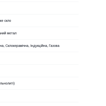
ке скло
аний метал
на, Склокерамічна, Індукційна, Газова
ільнолиті)