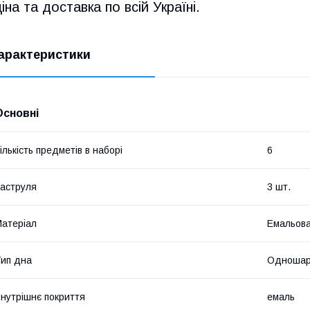
ціна та доставка по всій Україні.
арактеристики
Основні
ількість предметів в наборі
6
аструля
3 шт.
атеріал
Емальова
ип дна
Одношар
нутрішнє покриття
емаль