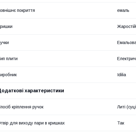
овнішнє покриття
емаль
Кришки
Жаростій
учки
Емальов
ип плити
Електрич
иробник
Idilia
Додаткові характеристики
посіб кріплення ручок
Литі (суц
твір для виходу пари в кришках
Так