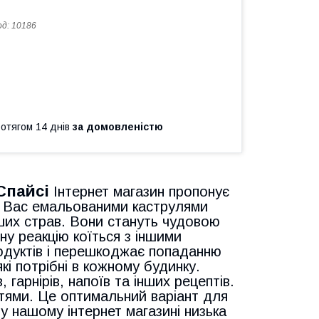
од:
10186
ротягом 14 днів
за домовленістю
 Спайсі
Інтернет магазин пропонує
ть Вас емальованими каструлями
іших страв. Вони стануть чудовою
ну реакцію коїться з іншими
одуктів і перешкоджає попаданню
які потрібні в кожному будинку.
гарнірів, напоїв та інших рецептів.
тями. Це оптимальний варіант для
 у нашому інтернет магазині низька