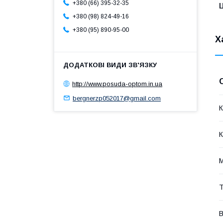
+380 (66) 395-32-35
+380 (98) 824-49-16
+380 (95) 890-95-00
Х
http://www.posuda-optom.in.ua
bergnerzp052017@gmail.com
К
К
М
Т
В