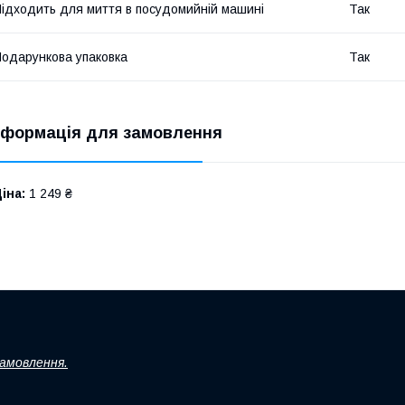
ідходить для миття в посудомийній машині
Так
одарункова упаковка
Так
нформація для замовлення
іна:
1 249 ₴
замовлення.