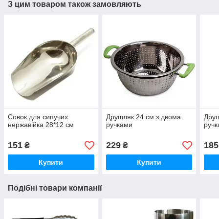
З цим товаром також замовляють
Совок для сипучих
Друшляк 24 см з двома
Друш
нержавійка 28*12 см
ручками
руч
151
229
185
₴
₴
Купити
Купити
Подібні товари компанії