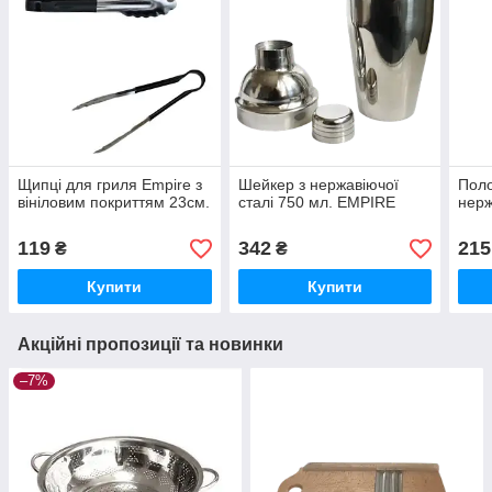
Щипці для гриля Empire з
Шейкер з нержавіючої
Поло
вініловим покриттям 23см.
сталі 750 мл. EMPIRE
нерж
119
342
215
₴
₴
Купити
Купити
Акційні пропозиції та новинки
–7%