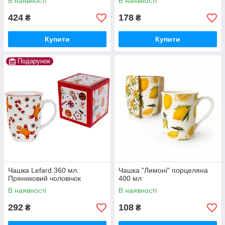
В наявності
В наявності
424
178
₴
₴
Купити
Купити
Подарунок
Чашка Lefard 360 мл.
Чашка "Лимоні" порцеляна
Пряниковий чоловічок
400 мл
В наявності
В наявності
292
108
₴
₴