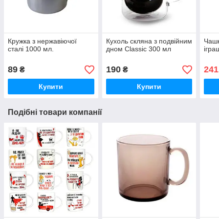
Кружка з нержавіючої
Кухоль скляна з подвійним
Чашк
сталі 1000 мл.
дном Classic 300 мл
ігра
89
190
241
₴
₴
Купити
Купити
Подібні товари компанії