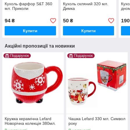
Кухоль фарфор S&T 360
Кухоль скляний 320 мл.
Кухо
мл. Приколи
Димка
дном
94
50
190
₴
₴
Купити
Купити
Акційні пропозиції та новинки
Подарунок
Подарунок
Кружка керамічна Lefard
Чашка Lefard 330 мл. Символ
Новорічна колекція 380мл.
року