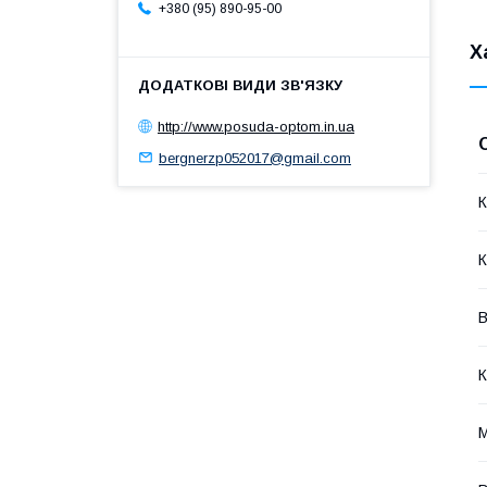
+380 (95) 890-95-00
Х
http://www.posuda-optom.in.ua
bergnerzp052017@gmail.com
К
В
К
М