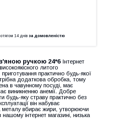
ротягом 14 днів
за домовленістю
ев'яною ручкою
24*6
Інтернет
 високоякісного литого
я приготування практично будь-якої
отрібна додаткова обробка, тому
на ​​в чавунному посуді, має
гає виникненню анемії. Добре
и будь-яку страву практично без
ксплуатації він набуває
а металу вбирає жири, утворюючи
в нашому інтернет магазині, низька