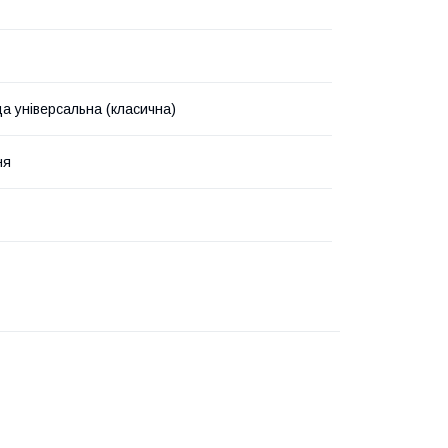
а універсальна (класична)
ня