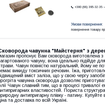
+380 (66) 395-32-35
повернення товару п
Сковорода чавунна "Майстерня" з дер
магазин пропонує Вам сковорода виготовлена ​​з
загартованого чавуну, вона ідеально підійде дл
страви. Чавун повністю натуральний, йому не п
немає викиду токсичних речовин. Їжа, приготовле
підвищений вміст заліза, що у свою чергу запобі
прогріта чавунна сковорода дозволяє приготуват
олії Чавун славний тим, що в процесі тривалої е
антипригарних властивостей. Пориста структур
природну антипригарну плівку - патину. Купуйте 
ціна та доставка по всій Україні.