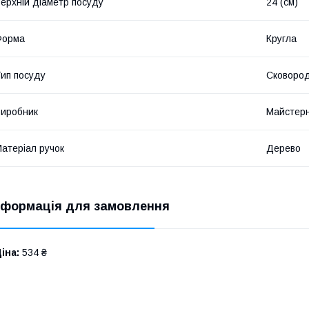
ерхній діаметр посуду
24 (см)
Форма
Кругла
ип посуду
Сковород
иробник
Майстер
атеріал ручок
Дерево
нформація для замовлення
іна:
534 ₴