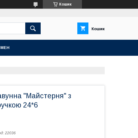
Кошик
Кошик
БМЕН
авунна "Майстерня" з
ручкою 24*6
од:
22036