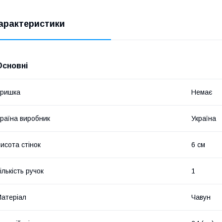
арактеристики
Основні
Кришка
Немає
раїна виробник
Україна
исота стінок
6 см
ількість ручок
1
атеріал
Чавун