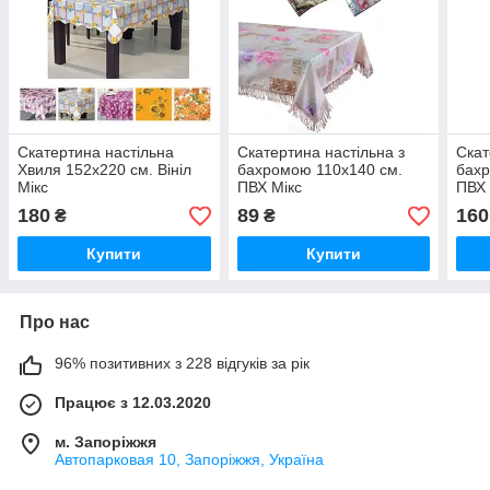
Скатертина настільна
Скатертина настільна з
Скат
Хвиля 152х220 см. Вініл
бахромою 110х140 см.
бахр
Мікс
ПВХ Мікс
ПВХ 
180
89
160
₴
₴
Купити
Купити
Про нас
96% позитивних з 228 відгуків за рік
Працює з 12.03.2020
м. Запоріжжя
Автопарковая 10, Запоріжжя, Україна