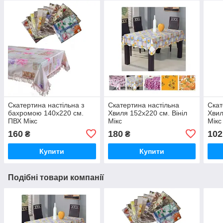
Скатертина настільна з
Скатертина настільна
Скат
бахромою 140х220 см.
Хвиля 152х220 см. Вініл
Хвил
ПВХ Мікс
Мікс
Мікс
160
180
102
₴
₴
Купити
Купити
Подібні товари компанії