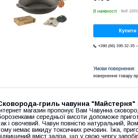
В наявності
Код:
2201
Купити
+380 (66) 395-32-35
повернення товару п
Сковорода-гриль чавунна "Майстерня" 
Інтернет магазин пропонує Вам Чавунна сковоро
борозенками середньої висоти допоможе приготув
так і овочевий. Чавун повністю натуральний, йо
тому немає викиду токсичних речовин. Їжа, приго
підвищений вміст заліза, що у свою чергу запобі