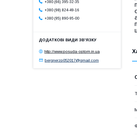
+380 (66) 395-32-35
+380 (98) 824-49-16
+380 (95) 890-95-00
Х
http://www.posuda-optom.in.ua
bergnerzp052017@gmail.com
Т
М