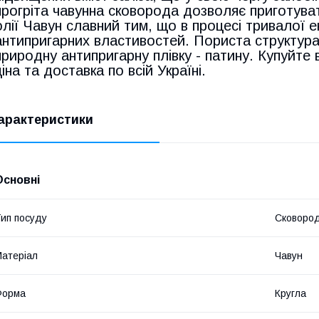
прогріта чавунна сковорода дозволяє приготуват
олії Чавун славний тим, що в процесі тривалої е
антипригарних властивостей. Пориста структур
природну антипригарну плівку - патину. Купуйте 
ціна та доставка по всій Україні.
арактеристики
Основні
ип посуду
Сковород
атеріал
Чавун
Форма
Кругла