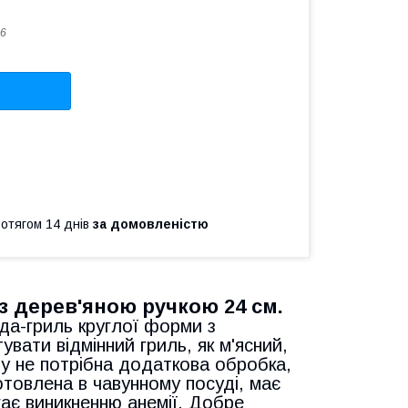
6
ротягом 14 днів
за домовленістю
з дерев'яною ручкою 24 см.
да-гриль круглої форми з
ати відмінний гриль, як м'ясний,
му не потрібна додаткова обробка,
товлена ​​в чавунному посуді, має
гає виникненню анемії. Добре