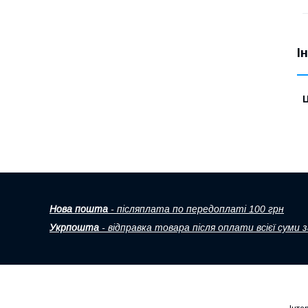
І
Ц
Нова пошта
- післяплата по передоплаті 100 грн
Укрпошта
- відправка товара після оплати всієї суми 