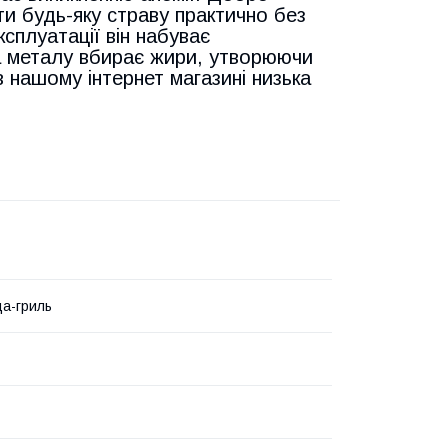
и будь-яку страву практично без
ксплуатації він набуває
а металу вбирає жири, утворюючи
в нашому інтернет магазині низька
а-гриль