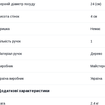
ерхній діаметр посуду
24 (см)
исота стінок
4 см
Кришка
Немає
ількість ручок
1
атеріал ручок
Дерево
иробник
Майстер
раїна виробник
Україна
Додаткові характеристики
ага
2.4 кг