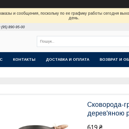
аказы и сообщения, поскольку по ее графику работы сегодня вых
день.
 (95) 890-95-00
АС
КОНТАКТЫ
ДОСТАВКА И ОПЛАТА
ВОЗВРАТ И О
Сковорода-гр
дерев'яною р
619 ₴