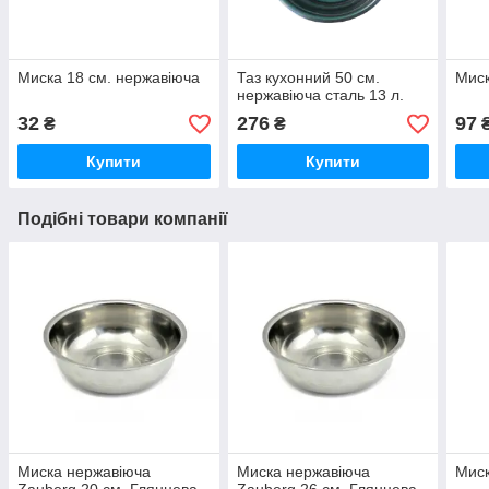
Миска 18 см. нержавіюча
Таз кухонний 50 см.
Миск
нержавіюча сталь 13 л.
32
276
97
₴
₴
Купити
Купити
Подібні товари компанії
Миска нержавіюча
Миска нержавіюча
Миск