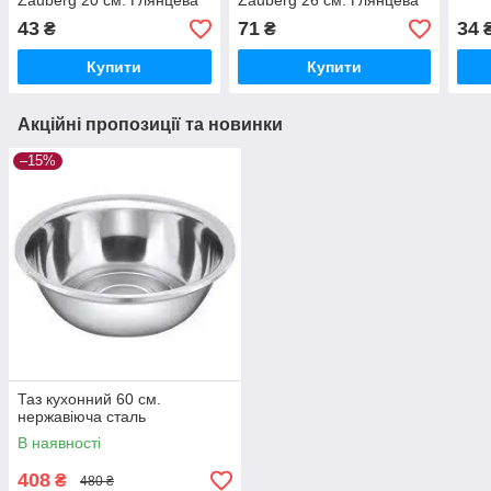
Zauberg 20 см. Глянцева
Zauberg 26 см. Глянцева
43
71
34
₴
₴
Купити
Купити
Акційні пропозиції та новинки
–15%
Таз кухонний 60 см.
нержавіюча сталь
В наявності
408
₴
480 ₴