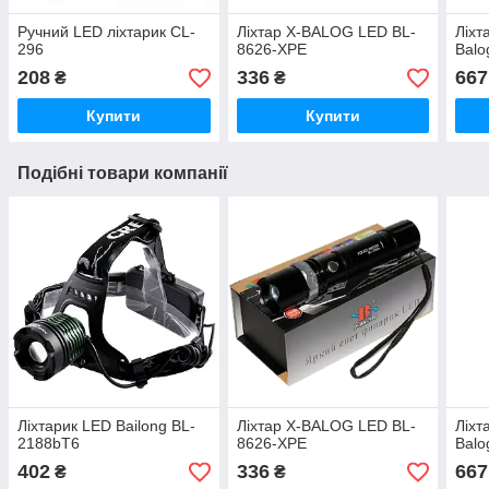
Ручний LED ліхтарик CL-
Ліхтар X-BALOG LED BL-
Лiхт
296
8626-XPE
Balo
208
336
667
₴
₴
Купити
Купити
Подібні товари компанії
Лiхтарик LED Bailong BL-
Ліхтар X-BALOG LED BL-
Лiхт
2188bT6
8626-XPE
Balo
402
336
667
₴
₴