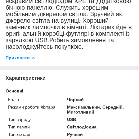
яскравим світлодіодом XPE та додатковою
бічною панеллю. Служить хорошим
мобільним джерелом світла. Зручний як
джерело світла на вулиці. Хороший
замінник лампочки в кімнаті. Ліхтарик йде в
оригінальній коробці-футлярі в комплекті із
зарядкою USB.Робить замовлення та
насолоджуйтесь покупкою.
Приховати
Характеристики
Основні
Колір
Чорний
Режими роботи ліхтаря
Максимальний, Середній,
Миготливий
Тип заряду
USB
Тип лампи
Світлодіодна
Тип ліхтаря
Ручний