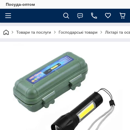
Посуда-оптом
Товари та послуги
Господарські товари
Ліхтарі та о