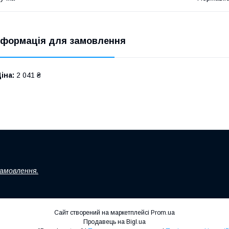
нформація для замовлення
іна:
2 041 ₴
замовлення.
Сайт створений на маркетплейсі
Prom.ua
Продавець на Bigl.ua