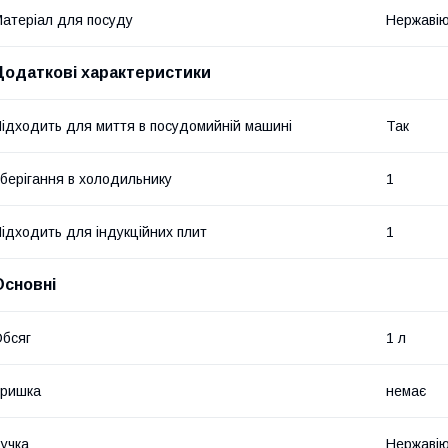
атеріал для посуду
Нержавію
Додаткові характеристики
ідходить для миття в посудомийній машині
Так
берігання в холодильнику
1
ідходить для індукційних плит
1
Основні
бсяг
1 л
Кришка
немає
учка
Нержавію