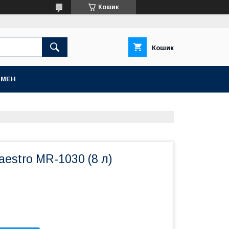
Кошик
Кошик
БМЕН
estro MR-1030 (8 л)