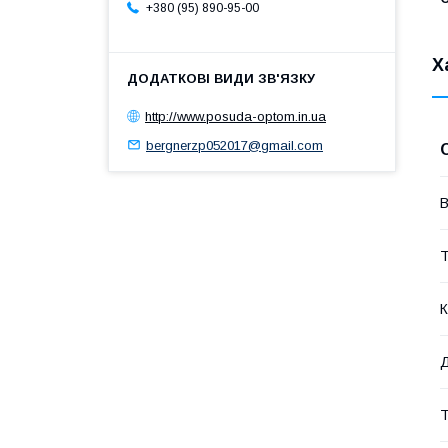
+380 (95) 890-95-00
Х
http://www.posuda-optom.in.ua
bergnerzp052017@gmail.com
В
Т
К
Д
Т