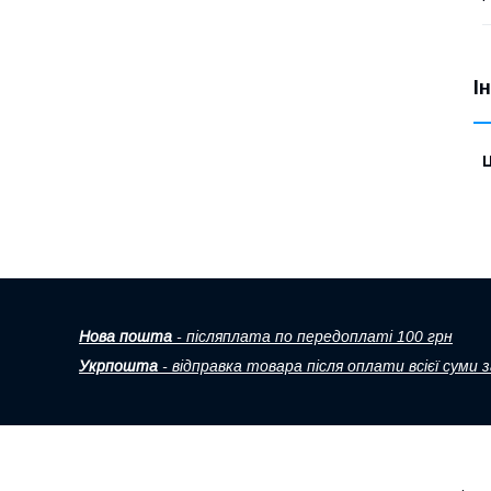
І
Ц
Нова пошта
- післяплата по передоплаті 100 грн
Укрпошта
- відправка товара після оплати всієї суми 