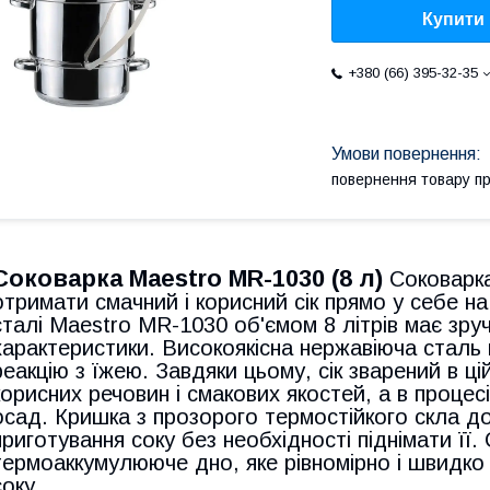
Купити
+380 (66) 395-32-35
повернення товару п
Соковарка Maestro MR-1030 (8 л)
Соковарка
отримати смачний і корисний сік прямо у себе на
сталі Maestro MR-1030 об'ємом 8 літрів має зру
характеристики. Високоякісна нержавіюча сталь 
реакцію з їжею. Завдяки цьому, сік зварений в ці
корисних речовин і смакових якостей, а в процес
осад. Кришка з прозорого термостійкого скла д
приготування соку без необхідності піднімати ї
термоаккумулююче дно, яке рівномірно і швидко 
соку.