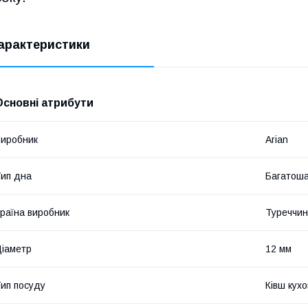
арактеристики
Основні атрибути
иробник
Arian
ип дна
Багатош
раїна виробник
Туреччи
іаметр
12 мм
ип посуду
Ківш кух