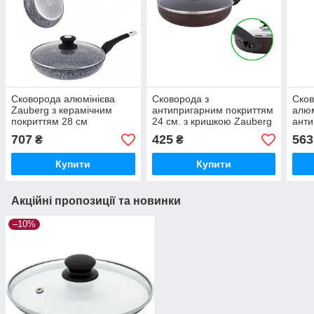
Сковорода алюмінієва
Сковорода з
Ско
Zauberg з керамічним
антипригарним покриттям
алюм
покриттям 28 см
24 см. з кришкою Zauberg
анти
24 с
707
425
563
₴
₴
Купити
Купити
Акційні пропозиції та новинки
–10%