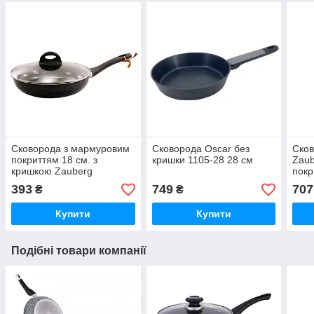
Сковорода з мармуровим
Сковорода Oscar без
Сков
покриттям 18 см. з
кришки 1105-28 28 см
Zaub
кришкою Zauberg
покр
393
749
707
₴
₴
Купити
Купити
Подібні товари компанії