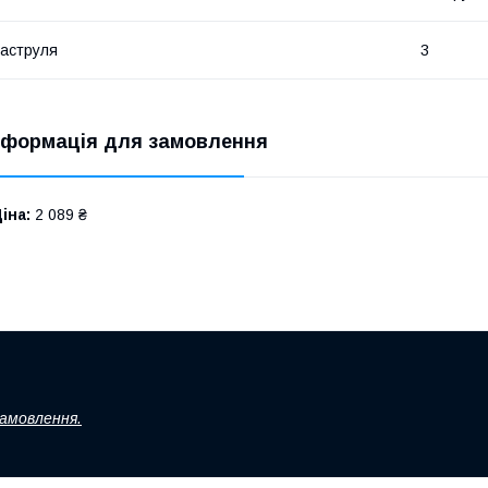
аструля
3
нформація для замовлення
іна:
2 089 ₴
замовлення.