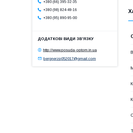
+380 (66) 395-32-35
+380 (98) 824-49-16
Х
+380 (95) 890-95-00
http://www.posuda-optom.in.ua
В
bergnerzp052017@gmail.com
М
К
К
Т