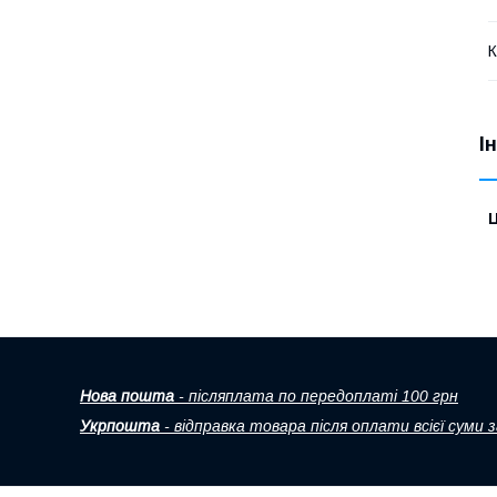
К
І
Ц
Нова пошта
- післяплата по передоплаті 100 грн
Укрпошта
- відправка товара після оплати всієї суми 