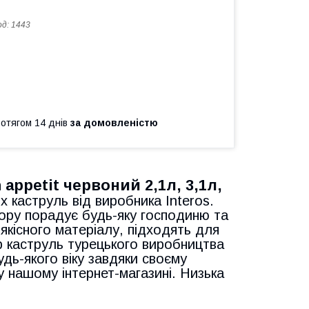
од:
1443
ротягом 14 днів
за домовленістю
appetit червоний 2,1л, 3,1л,
 каструль від виробника Interos.
ору порадує будь-яку господиню та
оякісного матеріалу, підходять для
р каструль турецького виробництва
дь-якого віку завдяки своєму
 нашому інтернет-магазині. Низька