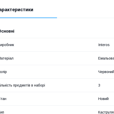
арактеристики
Основні
иробник
Interos
атеріал
Емальова
олір
Червони
ількість предметів в наборі
3
Стан
Новий
ип
Каструля