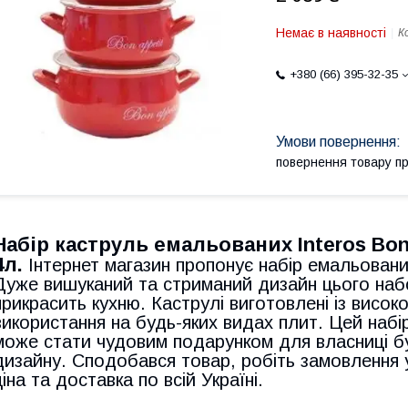
Немає в наявності
К
+380 (66) 395-32-35
повернення товару п
Набір каструль емальованих Interos Bon 
4л.
Інтернет магазин пропонує набір емальованих
Дуже вишуканий та стриманий дизайн цього наб
прикрасить кухню. Каструлі виготовлені із висок
використання на будь-яких видах плит. Цей набі
може стати чудовим подарунком для власниці бу
дизайну. Сподобався товар, робіть замовлення у
ціна та доставка по всій Україні.