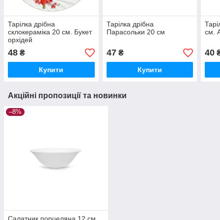
Тарілка дрібна
Тарілка дрібна
Тарі
склокераміка 20 см. Букет
Парасольки 20 см
см. 
орхідей
48
47
40
₴
₴
Купити
Купити
Акційні пропозиції та новинки
–8%
Салатник порцеляна 12 см.