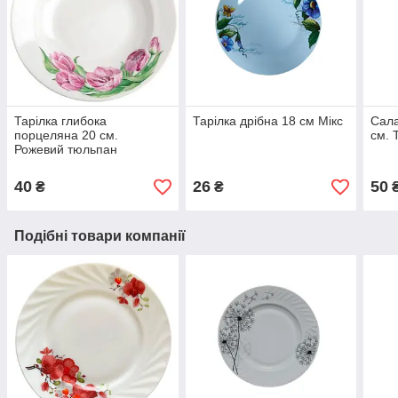
Тарілка глибока
Тарілка дрібна 18 см Мікс
Сала
порцеляна 20 см.
см. 
Рожевий тюльпан
40
26
50
₴
₴
Подібні товари компанії