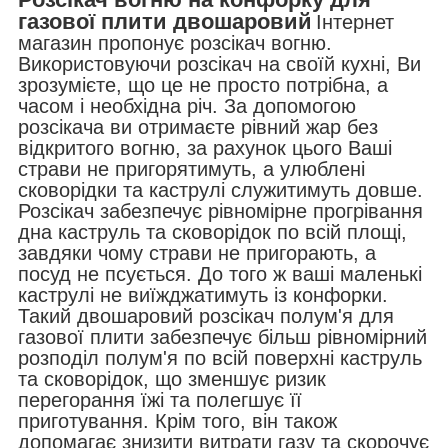
газової плити двошаровий
Інтернет
магазин пропонує розсікач вогню.
Використовуючи розсікач на своїй кухні, Ви
зрозумієте, що це не просто потрібна, а
часом і необхідна річ. За допомогою
розсікача ви отримаєте рівний жар без
відкритого вогню, за рахунок цього Ваші
страви не пригорятимуть, а улюблені
сковорідки та каструлі служитимуть довше.
Розсікач забезпечує рівномірне прогрівання
дна каструль та сковорідок по всій площі,
завдяки чому страви не пригорають, а
посуд не псується. До того ж ваші маленькі
каструлі не виїжджатимуть із конфорки.
Такий двошаровий розсікач полум'я для
газової плити забезпечує більш рівномірний
розподіл полум'я по всій поверхні каструль
та сковорідок, що зменшує ризик
перегорання їжі та полегшує її
приготування. Крім того, він також
допомагає знизити витрати газу та скорочує