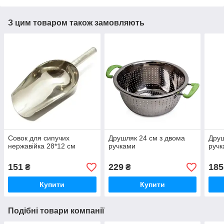
З цим товаром також замовляють
Совок для сипучих
Друшляк 24 см з двома
Друш
нержавійка 28*12 см
ручками
руч
151
229
185
₴
₴
Купити
Купити
Подібні товари компанії