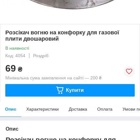
Розсікач вогню на конфорку для газової
плити двошаровий
В наявності
Код: 4054
Роздріб
69
₴
Мінімальна сума замовлення на сайті — 200 ₴
Купити
Опис
Характеристики
Доставка
Оплата
Умови п
Опис
Розсікач вогню на конфорку для