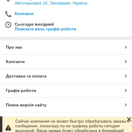
Автопарковая 10, Запоріжжя, Україна
Контакти
Сьогодні вихідний
Показати весь графік роботи
Про нас
Контакти
Доставка та оплата
Графік роботи
Повна версія сайту
Сайт створено на маркетплейсі
Prom.ua
Сейчас компания не может быстро обрабатывать заказы и
сообщения, поскольку по ее графику работы сегодня
выходной. Ваша заявка будет обработана в ближайший