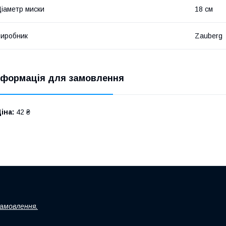
іаметр миски
18 см
иробник
Zauberg
нформація для замовлення
іна:
42 ₴
замовлення.