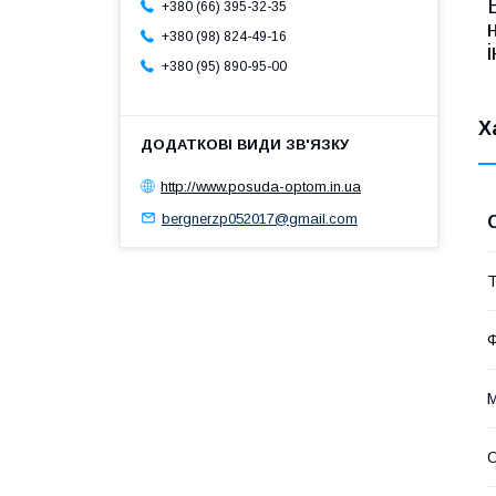
+380 (66) 395-32-35
+380 (98) 824-49-16
+380 (95) 890-95-00
Х
http://www.posuda-optom.in.ua
bergnerzp052017@gmail.com
Т
М
О