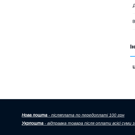
Д
В
І
Ц
Нова пошта
- післяплата по передоплаті 100 грн
Укрпошта
- відправка товара після оплати всієї суми 