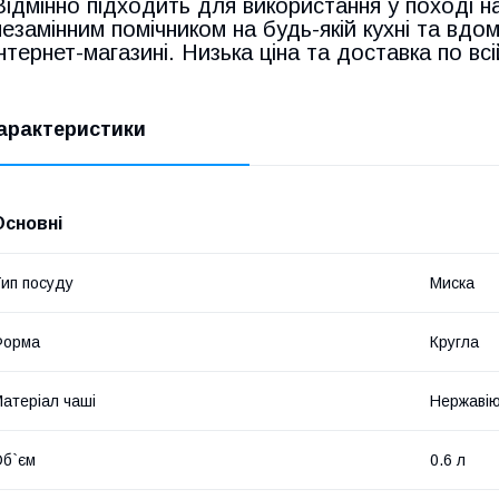
Відмінно підходить для використання у поході н
незамінним помічником на будь-якій кухні та вдо
інтернет-магазині. Низька ціна та доставка по всій
арактеристики
Основні
ип посуду
Миска
Форма
Кругла
атеріал чаші
Нержавію
б`єм
0.6 л