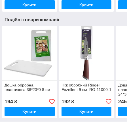
Купити
Купити
Подібні товари компанії
Дошка обробна
Ніж обробний Ringel
Дош
пластикова 36*23*0.8 см
Exzellent 9 см. RG-11000-1
плас
24*3
194
192
245
₴
₴
Купити
Купити