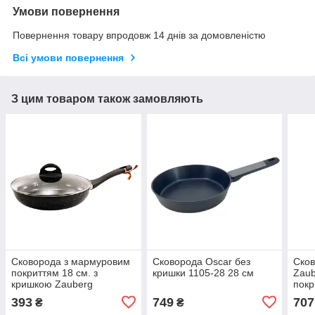
Умови повернення
Повернення товару впродовж 14 днів за домовленістю
Всі умови повернення
З цим товаром також замовляють
Сковорода з мармуровим
Сковорода Oscar без
Сков
покриттям 18 см. з
кришки 1105-28 28 см
Zaub
кришкою Zauberg
покр
393
749
707
₴
₴