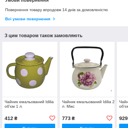
Умови повернення
Повернення товару впродовж 14 днів за домовленістю
Всі умови повернення
З цим товаром також замовляють
Чайник емальований Idilia
Чайник емальований Idilia 2.5
Чай
об'єм 1 л.
л. Мікс
об'єм
412
773
929
₴
₴