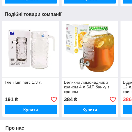
Подібні товари компанії
Глеч luminarc 1,3 л.
Великий лимонадник з
Відр
краном 4 л S&T банку з
12 л
краном
кри
191
384
386
₴
₴
Купити
Купити
Про нас