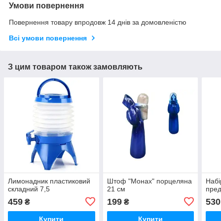
Умови повернення
Повернення товару впродовж 14 днів за домовленістю
Всі умови повернення
З цим товаром також замовляють
Лимонадник пластиковий
Штоф "Монах" порцеляна
Набі
складний 7,5
21 см
пре
459
199
530
₴
₴
Купити
Купити